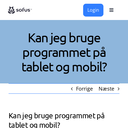
Skip
Login
to
Toggle
Navigati
content
Programmer
Kan jeg bruge
Kurser
programmet på
tablet og mobil?
Kontakt
Om Os
Forrige
Næste
GDPR & Sikkerhed
Kan jeg bruge programmet på
tablet og mobil?