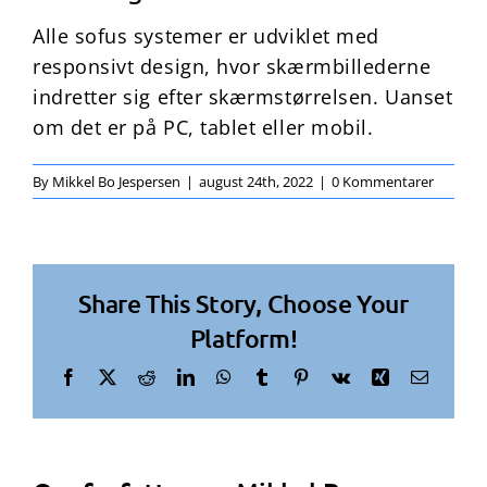
Alle sofus systemer er udviklet med
responsivt design, hvor skærmbillederne
indretter sig efter skærmstørrelsen. Uanset
om det er på PC, tablet eller mobil.
By
Mikkel Bo Jespersen
|
august 24th, 2022
|
0 Kommentarer
Share This Story, Choose Your
Platform!
Facebook
X
Reddit
LinkedIn
WhatsApp
Tumblr
Pinterest
Vk
Xing
E-
mail